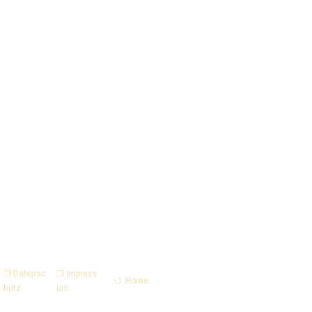
❐ Datensc
❐ Impress
⭯ Home
hutz
um